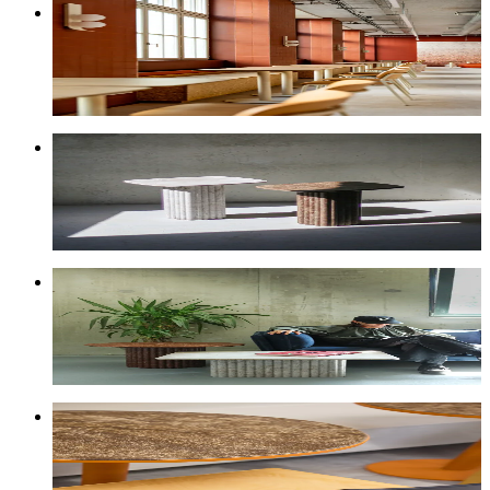
Table Cicero
H50 · H75 · H105
À partir de
341 €
HT
Table d'appoint Citra
H45 · sur mesure possible
À partir de
317 €
HT
Table basse Citra
Ø60/70/80 · 60×60/70/80 · H42
À partir de
616 €
HT
Plateau de table
Cicero & Amarillo · 60/70/80