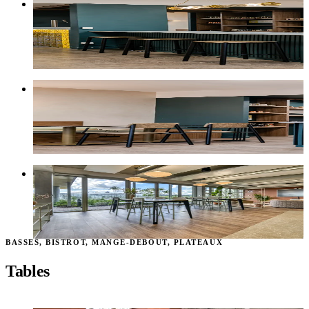
Tabouret Newport
H45 · H65 · H75
À partir de
217 €
HT
Chaise Ella
Avec ou sans accoudoirs
À partir de
309 €
HT
Chaise de bar Ella
H65 · H75
À partir de
342 €
HT
BASSES, BISTROT, MANGE-DEBOUT, PLATEAUX
Tables