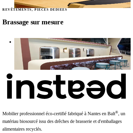
À partir de
150 €
HT
REVÊTEMENTS, PIÈCES DÉDIÉES
Brassage sur mesure
Revêtement Citra
H44 · H80
À partir de
184 €
HT
®
Mobilier professionnel éco-certifié fabriqué à Nantes en Balt
, un
matériau biosourcé issu des drêches de brasserie et d'emballages
alimentaires recyclés.