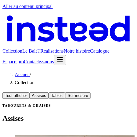
Aller au contenu principal
Collection
Le Balt®
Réalisations
Notre histoire
Catalogue
Espace pro
Contactez-nous
Accueil
/
Collection
Tout afficher
Assises
Tables
Sur mesure
TABOURETS & CHAISES
Assises