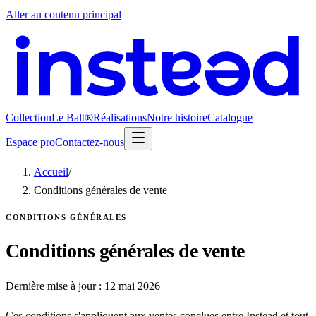
Aller au contenu principal
Collection
Le Balt®
Réalisations
Notre histoire
Catalogue
Espace pro
Contactez-nous
Accueil
/
Conditions générales de vente
CONDITIONS GÉNÉRALES
Conditions générales de vente
Dernière mise à jour :
12 mai 2026
Ces conditions s'appliquent aux ventes conclues entre Instead et tout